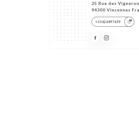
25 Rue des Vignero
94300 Vincennes Fr
+33626897659