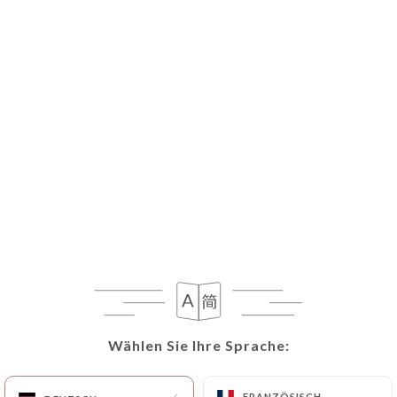
DE
MENÜ
Wählen Sie Ihre Sprache:
Wählen Sie Ihre Sprache:
FRANZÖSISCH
FRANZÖSISCH