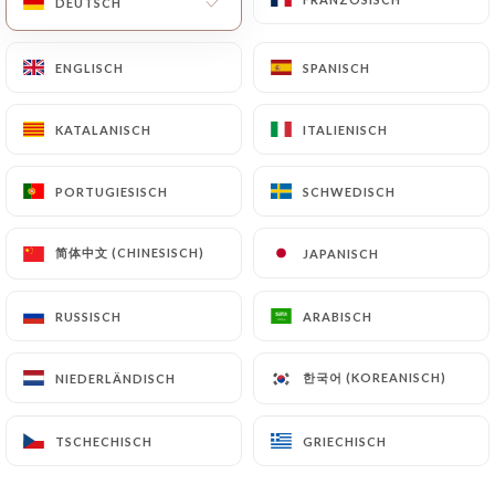
DEUTSCH
DEUTSCH
Heute geöffnet bis 02:00
ENGLISCH
ENGLISCH
SPANISCH
SPANISCH
KATALANISCH
KATALANISCH
ITALIENISCH
ITALIENISCH
Les Artistes
PORTUGIESISCH
PORTUGIESISCH
SCHWEDISCH
SCHWEDISCH
106 BEWERTUNG
简体中文 (CHINESISCH)
简体中文 (CHINESISCH)
JAPANISCH
JAPANISCH
BRASSERIE
RUSSISCH
RUSSISCH
ARABISCH
ARABISCH
25 Rue Des Vignerons
94300 Vincennes France
한국어 (KOREANISCH)
한국어 (KOREANISCH)
NIEDERLÄNDISCH
NIEDERLÄNDISCH
TSCHECHISCH
TSCHECHISCH
GRIECHISCH
GRIECHISCH
Über uns