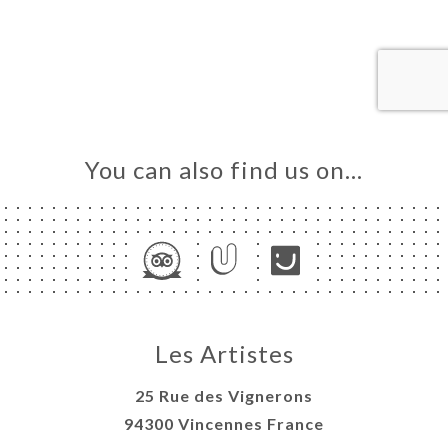
OK
LERY
IEWS
NU
VATION
IR DE 6
You can also find us on…
NNES
TACT
Les Artistes
25 Rue des Vignerons
94300 Vincennes France