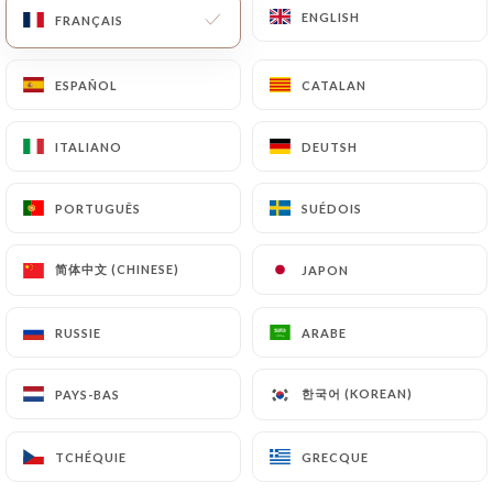
Ouvert aujourd'hui jusqu'à 00:00
ENGLISH
ENGLISH
FRANÇAIS
FRANÇAIS
ESPAÑOL
ESPAÑOL
CATALAN
CATALAN
ITALIANO
ITALIANO
DEUTSH
DEUTSH
Les Artistes
PORTUGUÊS
PORTUGUÊS
SUÉDOIS
SUÉDOIS
106 AVIS
简体中文 (CHINESE)
简体中文 (CHINESE)
JAPON
JAPON
BRASSERIE
25 Rue Des Vignerons
RUSSIE
RUSSIE
ARABE
ARABE
94300 Vincennes France
한국어 (KOREAN)
한국어 (KOREAN)
PAYS-BAS
PAYS-BAS
TCHÉQUIE
TCHÉQUIE
GRECQUE
GRECQUE
Qui sommes nous?