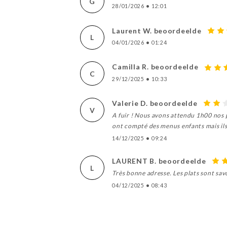
G
28/01/2026
•
12:01
Laurent W. beoordeelde
L
04/01/2026
•
01:24
Camilla R. beoordeelde
C
29/12/2025
•
10:33
Valerie D. beoordeelde
V
A fuir ! Nous avons attendu 1h00 nos p
ont compté des menus enfants mais ils 
14/12/2025
•
09:24
LAURENT B. beoordeelde
L
Très bonne adresse. Les plats sont sav
04/12/2025
•
08:43