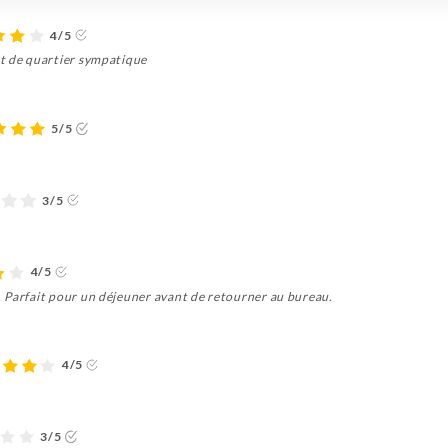
4/5
nt de quartier sympatique
5/5
3/5
4/5
 Parfait pour un déjeuner avant de retourner au bureau.
4/5
3/5