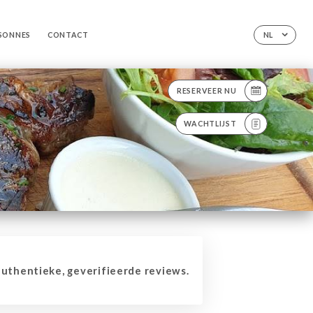
RSONNES
CONTACT
NL
RESERVEER NU
WACHTLIJST
thentieke, geverifieerde reviews.