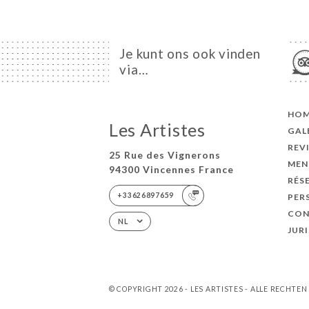
Je kunt ons ook vinden
via…
HO
Les Artistes
GAL
REV
25 Rue des Vignerons
MEN
94300 Vincennes France
RÉS
+33626897659
PER
CON
NL
JUR
© COPYRIGHT 2026 - LES ARTISTES - ALLE RECHT