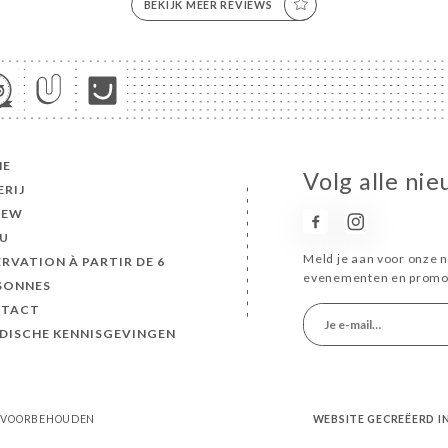
BEKIJK MEER REVIEWS
ME
Volg alle nie
ERIJ
IEW
U
Meld je aan voor onze n
ERVATION À PARTIR DE 6
evenementen en promot
SONNES
TACT
IDISCHE KENNISGEVINGEN
EN VOORBEHOUDEN
WEBSITE GECREËERD 