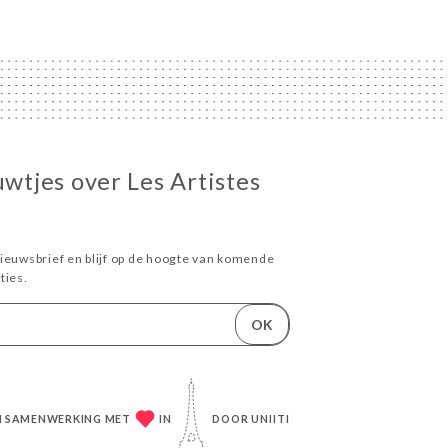
uwtjes over Les Artistes
ieuwsbrief en blijf op de hoogte van komende
ies.
OK
IN SAMENWERKING MET
IN
DOOR
UNIITI